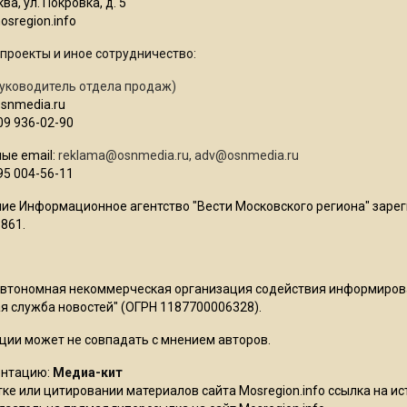
ва, ул. Покровка, д. 5
sregion.info
проекты и иное сотрудничество:
уководитель отдела продаж)
osnmedia.ru
09 936-02-90
ые email:
reklama@osnmedia.ru
,
adv@osnmedia.ru
95 004-56-11
ие Информационное агентство "Вести Московского региона" зарег
861.
Автономная некоммерческая организация содействия информиро
 служба новостей" (ОГРН 1187700006328).
ции может не совпадать с мнением авторов.
ентацию:
Медиа-кит
ке или цитировании материалов сайта Mosregion.info ссылка на и