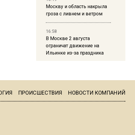
Москву и область накрыла
гроза с ливнем и ветром
16:58
В Москве 2 августа
ограничат движение на
Ильинке из-за праздника
15:33
Россиянам объяснили,
можно ли пользоваться
Telegram после обвинений
ОГИЯ
ПРОИСШЕСТВИЯ
НОВОСТИ КОМПАНИЙ
против Дурова
22:24
На Москву обрушится до 17
литров дождя на