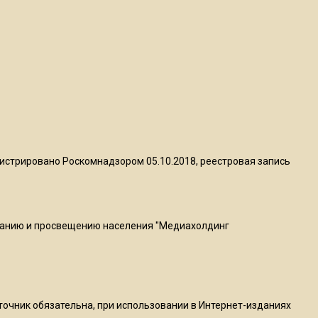
квадратный метр
13:50
Опубликовано видео с
Коломенского хлебозавода:
пиццы валяются на полу
16:53
Роман Терюшков назвал
истрировано Роскомнадзором 05.10.2018, реестровая запись
причину банкротства
«Химок»
ванию и просвещению населения "Медиахолдинг
13:27
В Подмосковье прекратили
гражданство 88 человек и
аннулировали 2600 ВНЖ
сточник обязательна, при использовании в Интернет-изданиях