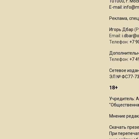
101000, г. Моск
E-mail:
info@mo
Реклама, спец
Игорь Дбар
(Р
Email:
i.dbar@
Телефон:
+7 9
Дополнительн
Телефон:
+7 4
Сетевое издан
ЭЛ № ФС77-73
18+
Учредитель: 
"Общественная
Мнение редак
Скачать през
При перепечат