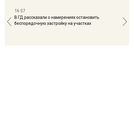
16:57
13:
В ГД рассказали о намерениях остановить
Соб
беспорядочную застройку на участках
пол