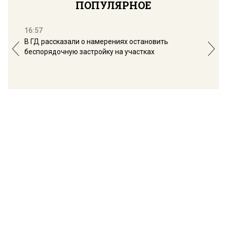
ПОПУЛЯРНОЕ
16:57
13:
В ГД рассказали о намерениях остановить
Соб
беспорядочную застройку на участках
пол