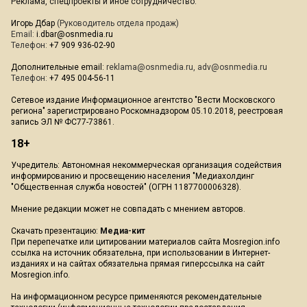
Реклама, спецпроекты и иное сотрудничество:
Игорь Дбар
(Руководитель отдела продаж)
Email:
i.dbar@osnmedia.ru
Телефон:
+7 909 936-02-90
Дополнительные email:
reklama@osnmedia.ru
,
adv@osnmedia.ru
Телефон:
+7 495 004-56-11
Сетевое издание Информационное агентство "Вести Московского
региона" зарегистрировано Роскомнадзором 05.10.2018, реестровая
запись ЭЛ № ФС77-73861.
18+
Учредитель: Автономная некоммерческая организация содействия
информированию и просвещению населения "Медиахолдинг
"Общественная служба новостей" (ОГРН 1187700006328).
Мнение редакции может не совпадать с мнением авторов.
Скачать презентацию:
Медиа-кит
При перепечатке или цитировании материалов сайта Mosregion.info
ссылка на источник обязательна, при использовании в Интернет-
изданиях и на сайтах обязательна прямая гиперссылка на сайт
Mosregion.info.
На информационном ресурсе применяются рекомендательные