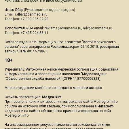
Реклама, спецпроекты и иное сотрудничество:
Игорь Дбар
(Руководитель отдела продаж)
Email:
i.dbar@osnmedia.ru
Телефон:
+7 909 936-02-90
Дополнительные email:
reklama@osnmedia.ru
,
adv@osnmedia.ru
Телефон:
+7 495 004-56-11
Сетевое издание Информационное агентство "Вести Московского
региона" зарегистрировано Роскомнадзором 05.10.2018, реестровая
запись ЭЛ № ФС77-73861.
18+
Учредитель: Автономная некоммерческая организация содействия
информированию и просвещению населения "Медиахолдинг
"Общественная служба новостей" (ОГРН 1187700006328).
Мнение редакции может не совпадать с мнением авторов.
Скачать презентацию:
Медиа-кит
При перепечатке или цитировании материалов сайта Mosregion.info
ссылка на источник обязательна, при использовании в Интернет-
изданиях и на сайтах обязательна прямая гиперссылка на сайт
Mosregion.info.
На информационном ресурсе применяются рекомендательные