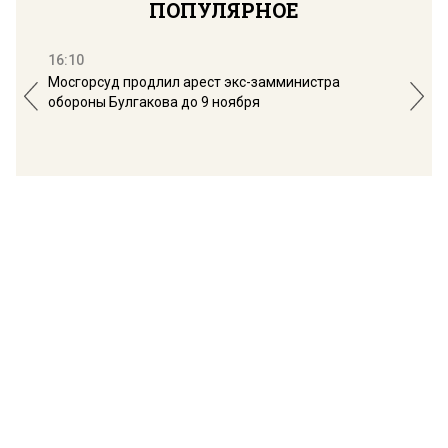
ПОПУЛЯРНОЕ
16:10
13:
Мосгорсуд продлил арест экс-замминистра
Дим
обороны Булгакова до 9 ноября