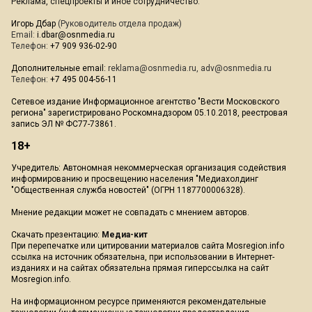
Реклама, спецпроекты и иное сотрудничество:
Игорь Дбар
(Руководитель отдела продаж)
Email:
i.dbar@osnmedia.ru
Телефон:
+7 909 936-02-90
Дополнительные email:
reklama@osnmedia.ru
,
adv@osnmedia.ru
Телефон:
+7 495 004-56-11
Сетевое издание Информационное агентство "Вести Московского
региона" зарегистрировано Роскомнадзором 05.10.2018, реестровая
запись ЭЛ № ФС77-73861.
18+
Учредитель: Автономная некоммерческая организация содействия
информированию и просвещению населения "Медиахолдинг
"Общественная служба новостей" (ОГРН 1187700006328).
Мнение редакции может не совпадать с мнением авторов.
Скачать презентацию:
Медиа-кит
При перепечатке или цитировании материалов сайта Mosregion.info
ссылка на источник обязательна, при использовании в Интернет-
изданиях и на сайтах обязательна прямая гиперссылка на сайт
Mosregion.info.
На информационном ресурсе применяются рекомендательные