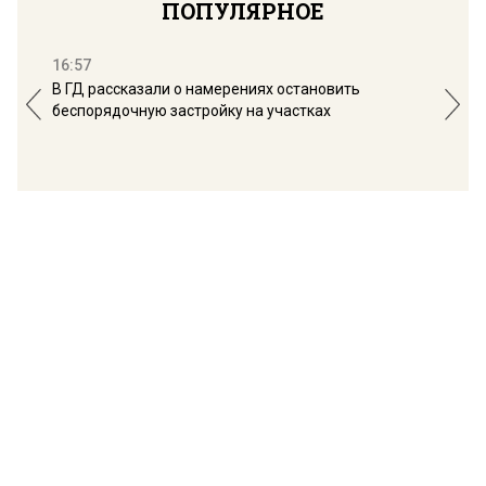
ПОПУЛЯРНОЕ
16:57
13:
В ГД рассказали о намерениях остановить
Соб
беспорядочную застройку на участках
пол