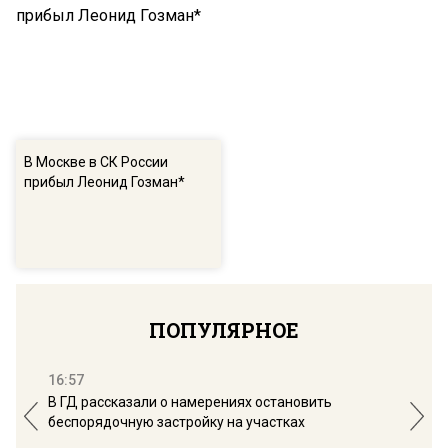
В Москве в СК России
прибыл Леонид Гозман*
ПОПУЛЯРНОЕ
16:57
13:
В ГД рассказали о намерениях остановить
Соб
беспорядочную застройку на участках
пол