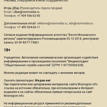
Реклама, спецпроекты и иное сотрудничество:
Игорь Дбар
(Руководитель отдела продаж)
Email:
i.dbar@osnmedia.ru
Телефон:
+7 909 936-02-90
Дополнительные email:
reklama@osnmedia.ru
,
adv@osnmedia.ru
Телефон:
+7 495 004-56-11
Сетевое издание Информационное агентство "Вести Московского
региона" зарегистрировано Роскомнадзором 05.10.2018, реестровая
запись ЭЛ № ФС77-73861.
18+
Учредитель: Автономная некоммерческая организация содействия
информированию и просвещению населения "Медиахолдинг
"Общественная служба новостей" (ОГРН 1187700006328).
Мнение редакции может не совпадать с мнением авторов.
Скачать презентацию:
Медиа-кит
При перепечатке или цитировании материалов сайта Mosregion.info
ссылка на источник обязательна, при использовании в Интернет-
изданиях и на сайтах обязательна прямая гиперссылка на сайт
Mosregion.info.
На информационном ресурсе применяются рекомендательные