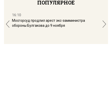
ПОПУЛЯРНОЕ
16:10
13:
Мосгорсуд продлил арест экс-замминистра
Дим
обороны Булгакова до 9 ноября