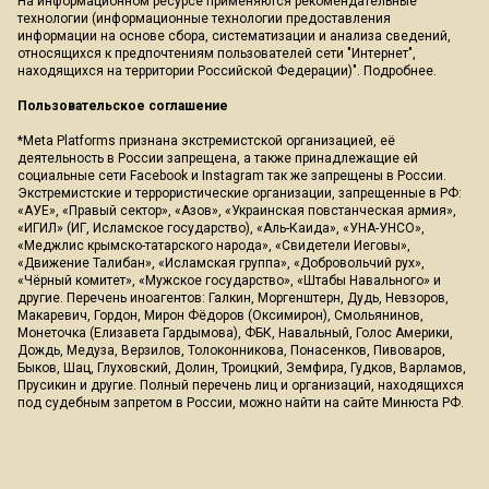
На информационном ресурсе применяются рекомендательные
технологии (информационные технологии предоставления
информации на основе сбора, систематизации и анализа сведений,
относящихся к предпочтениям пользователей сети "Интернет",
находящихся на территории Российской Федерации)".
Подробнее
.
Пользовательское соглашение
*Meta Platforms признана экстремистской организацией, её
деятельность в России запрещена, а также принадлежащие ей
социальные сети Facebook и Instagram так же запрещены в России.
Экстремистские и террористические организации, запрещенные в РФ:
«АУЕ», «Правый сектор», «Азов», «Украинская повстанческая армия»,
«ИГИЛ» (ИГ, Исламское государство), «Аль-Каида», «УНА-УНСО»,
«Меджлис крымско-татарского народа», «Свидетели Иеговы»,
«Движение Талибан», «Исламская группа», «Добровольчий рух»,
«Чёрный комитет», «Мужское государство», «Штабы Навального» и
другие. Перечень иноагентов: Галкин, Моргенштерн, Дудь, Невзоров,
Макаревич, Гордон, Мирон Фёдоров (Оксимирон), Смольянинов,
Монеточка (Елизавета Гардымова), ФБК, Навальный, Голос Америки,
Дождь, Медуза, Верзилов, Толоконникова, Понасенков, Пивоваров,
Быков, Шац, Глуховский, Долин, Троицкий, Земфира, Гудков, Варламов,
Прусикин и другие. Полный перечень лиц и организаций, находящихся
под судебным запретом в России, можно найти на сайте Минюста РФ.