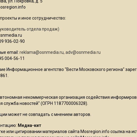
ва, ул. Покровка, д. 5
sregion.info
проекты и иное сотрудничество:
уководитель отдела продаж)
osnmedia.ru
09 936-02-90
ые email:
reklama@osnmedia.ru
,
adv@osnmedia.ru
95 004-56-11
ие Информационное агентство "Вести Московского региона" зарег
861.
Автономная некоммерческая организация содействия информиро
 служба новостей" (ОГРН 1187700006328).
ции может не совпадать с мнением авторов.
ентацию:
Медиа-кит
ке или цитировании материалов сайта Mosregion.info ссылка на и