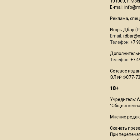
101000, г. Моск
E-mail:
info@mo
Реклама, спец
Игорь Дбар
(Р
Email:
i.dbar@
Телефон:
+7 9
Дополнительн
Телефон:
+7 4
Сетевое издан
ЭЛ № ФС77-73
18+
Учредитель: 
"Общественная
Мнение редак
Скачать през
При перепечат