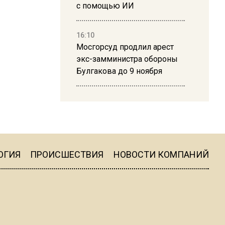
с помощью ИИ
16:10
Мосгорсуд продлил арест
экс-замминистра обороны
Булгакова до 9 ноября
13:50
Дима Билан ответил на
критику концерта в Москве
ОГИЯ
ПРОИСШЕСТВИЯ
НОВОСТИ КОМПАНИЙ
16:19
Москву и область накрыла
гроза с ливнем и ветром
16:58
В Москве 2 августа