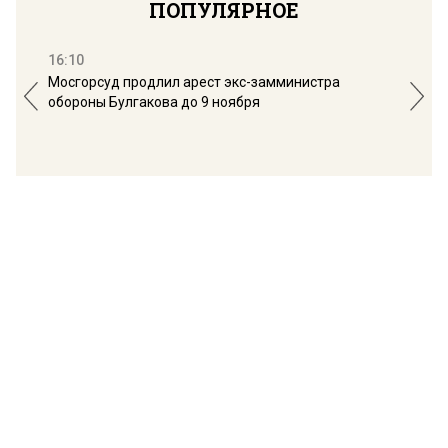
ПОПУЛЯРНОЕ
16:10
13:
Мосгорсуд продлил арест экс-замминистра
Дим
обороны Булгакова до 9 ноября