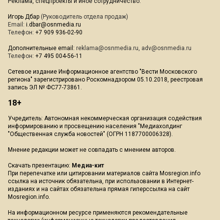
Реклама, спецпроекты и иное сотрудничество:
Игорь Дбар
(Руководитель отдела продаж)
Email:
i.dbar@osnmedia.ru
Телефон:
+7 909 936-02-90
Дополнительные email:
reklama@osnmedia.ru
,
adv@osnmedia.ru
Телефон:
+7 495 004-56-11
Сетевое издание Информационное агентство "Вести Московского
региона" зарегистрировано Роскомнадзором 05.10.2018, реестровая
запись ЭЛ № ФС77-73861.
18+
Учредитель: Автономная некоммерческая организация содействия
информированию и просвещению населения "Медиахолдинг
"Общественная служба новостей" (ОГРН 1187700006328).
Мнение редакции может не совпадать с мнением авторов.
Скачать презентацию:
Медиа-кит
При перепечатке или цитировании материалов сайта Mosregion.info
ссылка на источник обязательна, при использовании в Интернет-
изданиях и на сайтах обязательна прямая гиперссылка на сайт
Mosregion.info.
На информационном ресурсе применяются рекомендательные