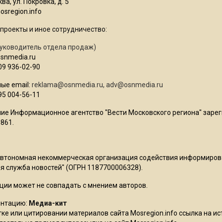
ва, ул. Покровка, д. 5
sregion.info
проекты и иное сотрудничество:
уководитель отдела продаж)
osnmedia.ru
09 936-02-90
ые email:
reklama@osnmedia.ru
,
adv@osnmedia.ru
95 004-56-11
ие Информационное агентство "Вести Московского региона" зарег
861.
Автономная некоммерческая организация содействия информиро
 служба новостей" (ОГРН 1187700006328).
ции может не совпадать с мнением авторов.
ентацию:
Медиа-кит
ке или цитировании материалов сайта Mosregion.info ссылка на и