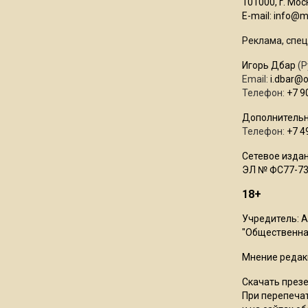
101000, г. Моск
E-mail:
info@mo
Реклама, спец
Игорь Дбар
(Р
Email:
i.dbar@
Телефон:
+7 9
Дополнительн
Телефон:
+7 4
Сетевое издан
ЭЛ № ФС77-73
18+
Учредитель: 
"Общественная
Мнение редак
Скачать през
При перепечат