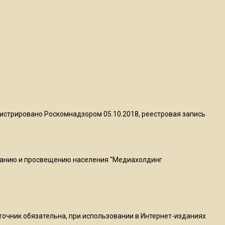
пиццы валяются на полу
16:53
Роман Терюшков назвал
причину банкротства
«Химок»
13:27
В Подмосковье прекратили
истрировано Роскомнадзором 05.10.2018, реестровая запись
гражданство 88 человек и
аннулировали 2600 ВНЖ
ванию и просвещению населения "Медиахолдинг
20:56
Сотрудники хлебозавода в
Балашихе массово
увольняются из-за жары в
цехах
сточник обязательна, при использовании в Интернет-изданиях