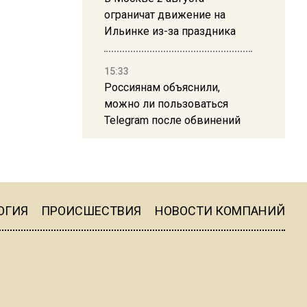
ограничат движение на
Ильинке из-за праздника
15:33
Россиянам объяснили,
можно ли пользоваться
Telegram после обвинений
против Дурова
22:24
На Москву обрушится до 17
литров дождя на
ОГИЯ
ПРОИСШЕСТВИЯ
НОВОСТИ КОМПАНИЙ
квадратный метр
13:50
Опубликовано видео с
Коломенского хлебозавода: