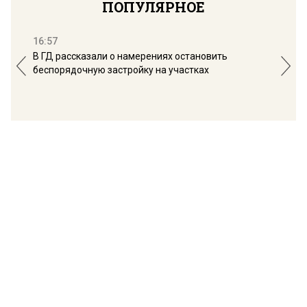
ПОПУЛЯРНОЕ
16:57
13:
В ГД рассказали о намерениях остановить
Соб
беспорядочную застройку на участках
пол