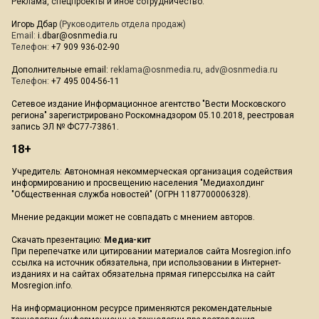
Реклама, спецпроекты и иное сотрудничество:
Игорь Дбар
(Руководитель отдела продаж)
Email:
i.dbar@osnmedia.ru
Телефон:
+7 909 936-02-90
Дополнительные email:
reklama@osnmedia.ru
,
adv@osnmedia.ru
Телефон:
+7 495 004-56-11
Сетевое издание Информационное агентство "Вести Московского
региона" зарегистрировано Роскомнадзором 05.10.2018, реестровая
запись ЭЛ № ФС77-73861.
18+
Учредитель: Автономная некоммерческая организация содействия
информированию и просвещению населения "Медиахолдинг
"Общественная служба новостей" (ОГРН 1187700006328).
Мнение редакции может не совпадать с мнением авторов.
Скачать презентацию:
Медиа-кит
При перепечатке или цитировании материалов сайта Mosregion.info
ссылка на источник обязательна, при использовании в Интернет-
изданиях и на сайтах обязательна прямая гиперссылка на сайт
Mosregion.info.
На информационном ресурсе применяются рекомендательные