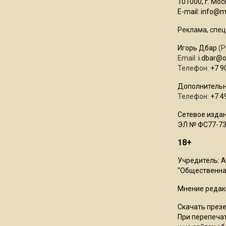
101000, г. Моск
E-mail:
info@mo
Реклама, спец
Игорь Дбар
(Р
Email:
i.dbar@
Телефон:
+7 9
Дополнительн
Телефон:
+7 4
Сетевое издан
ЭЛ № ФС77-73
18+
Учредитель: 
"Общественная
Мнение редак
Скачать през
При перепечат