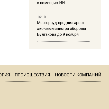
с помощью ИИ
16:10
Мосгорсуд продлил арест
экс-замминистра обороны
Булгакова до 9 ноября
13:50
Дима Билан ответил на
критику концерта в Москве
ОГИЯ
ПРОИСШЕСТВИЯ
НОВОСТИ КОМПАНИЙ
16:19
Москву и область накрыла
гроза с ливнем и ветром
16:58
В Москве 2 августа