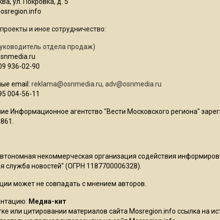
ва, ул. Покровка, д. 5
sregion.info
проекты и иное сотрудничество:
уководитель отдела продаж)
osnmedia.ru
09 936-02-90
ые email:
reklama@osnmedia.ru
,
adv@osnmedia.ru
95 004-56-11
ие Информационное агентство "Вести Московского региона" зарег
861.
Автономная некоммерческая организация содействия информиро
 служба новостей" (ОГРН 1187700006328).
ции может не совпадать с мнением авторов.
ентацию:
Медиа-кит
ке или цитировании материалов сайта Mosregion.info ссылка на и