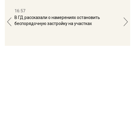
16:57
13:
В ГД рассказали о намерениях остановить
Соб
беспорядочную застройку на участках
пол