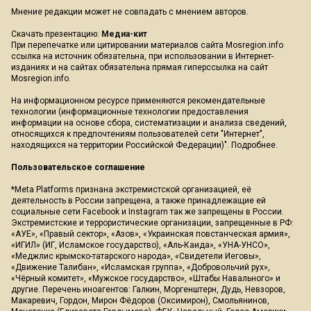
Мнение редакции может не совпадать с мнением авторов.
Скачать презентацию:
Медиа-кит
При перепечатке или цитировании материалов сайта Mosregion.info
ссылка на источник обязательна, при использовании в Интернет-
изданиях и на сайтах обязательна прямая гиперссылка на сайт
Mosregion.info.
На информационном ресурсе применяются рекомендательные
технологии (информационные технологии предоставления
информации на основе сбора, систематизации и анализа сведений,
относящихся к предпочтениям пользователей сети "Интернет",
находящихся на территории Российской Федерации)".
Подробнее
.
Пользовательское соглашение
*Meta Platforms признана экстремистской организацией, её
деятельность в России запрещена, а также принадлежащие ей
социальные сети Facebook и Instagram так же запрещены в России.
Экстремистские и террористические организации, запрещенные в РФ:
«АУЕ», «Правый сектор», «Азов», «Украинская повстанческая армия»,
«ИГИЛ» (ИГ, Исламское государство), «Аль-Каида», «УНА-УНСО»,
«Меджлис крымско-татарского народа», «Свидетели Иеговы»,
«Движение Талибан», «Исламская группа», «Добровольчий рух»,
«Чёрный комитет», «Мужское государство», «Штабы Навального» и
другие. Перечень иноагентов: Галкин, Моргенштерн, Дудь, Невзоров,
Макаревич, Гордон, Мирон Фёдоров (Оксимирон), Смольянинов,