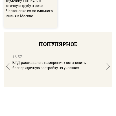
Мужчину затянуло в
сточную трубу в реке
Чертановка из-за сильного
ливня в Москве
ПОПУЛЯРНОЕ
16:57
13:
В ГД рассказали о намерениях остановить
Соб
беспорядочную застройку на участках
пол