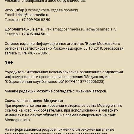
Реклама, спецпроекты и иное сотрудничество:
Игорь Дбар
(Руководитель отдела продаж)
Email:
i.dbar@osnmedia.ru
Телефон:
+7 909 936-02-90
Дополнительные email:
reklama@osnmedia.ru
,
adv@osnmedia.ru
Телефон:
+7 495 004-56-11
Сетевое издание Информационное агентство "Вести Московского
региона" зарегистрировано Роскомнадзором 05.10.2018, реестровая
запись ЭЛ № ФС77-73861.
18+
Учредитель: Автономная некоммерческая организация содействия
информированию и просвещению населения "Медиахолдинг
"Общественная служба новостей" (ОГРН 1187700006328).
Мнение редакции может не совпадать с мнением авторов.
Скачать презентацию:
Медиа-кит
При перепечатке или цитировании материалов сайта Mosregion.info
ссылка на источник обязательна, при использовании в Интернет-
изданиях и на сайтах обязательна прямая гиперссылка на сайт
Mosregion.info.
На информационном ресурсе применяются рекомендательные