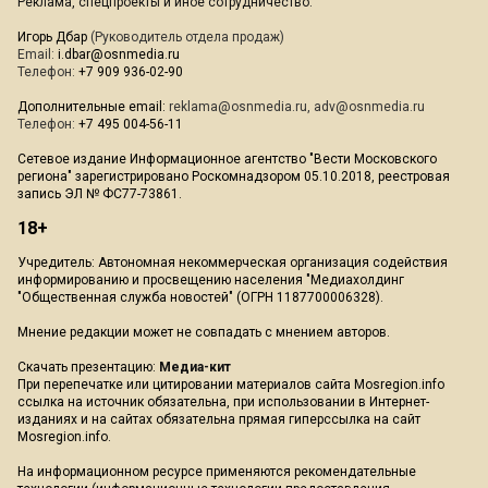
Реклама, спецпроекты и иное сотрудничество:
Игорь Дбар
(Руководитель отдела продаж)
Email:
i.dbar@osnmedia.ru
Телефон:
+7 909 936-02-90
Дополнительные email:
reklama@osnmedia.ru
,
adv@osnmedia.ru
Телефон:
+7 495 004-56-11
Сетевое издание Информационное агентство "Вести Московского
региона" зарегистрировано Роскомнадзором 05.10.2018, реестровая
запись ЭЛ № ФС77-73861.
18+
Учредитель: Автономная некоммерческая организация содействия
информированию и просвещению населения "Медиахолдинг
"Общественная служба новостей" (ОГРН 1187700006328).
Мнение редакции может не совпадать с мнением авторов.
Скачать презентацию:
Медиа-кит
При перепечатке или цитировании материалов сайта Mosregion.info
ссылка на источник обязательна, при использовании в Интернет-
изданиях и на сайтах обязательна прямая гиперссылка на сайт
Mosregion.info.
На информационном ресурсе применяются рекомендательные