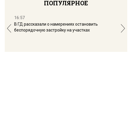
ПОПУЛЯРНОЕ
16:57
13:
В ГД рассказали о намерениях остановить
Соб
беспорядочную застройку на участках
пол