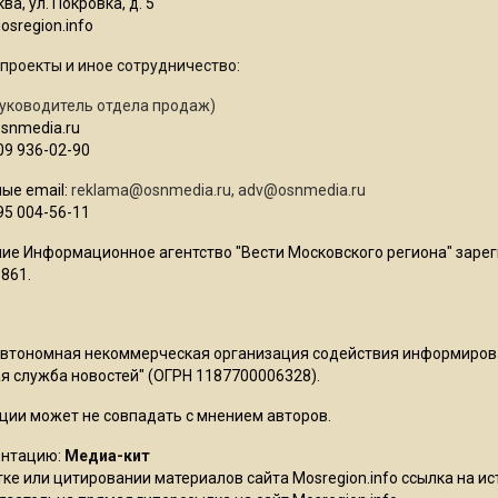
ва, ул. Покровка, д. 5
sregion.info
проекты и иное сотрудничество:
уководитель отдела продаж)
osnmedia.ru
09 936-02-90
ые email:
reklama@osnmedia.ru
,
adv@osnmedia.ru
95 004-56-11
ие Информационное агентство "Вести Московского региона" зарег
861.
Автономная некоммерческая организация содействия информиро
 служба новостей" (ОГРН 1187700006328).
ции может не совпадать с мнением авторов.
ентацию:
Медиа-кит
ке или цитировании материалов сайта Mosregion.info ссылка на и