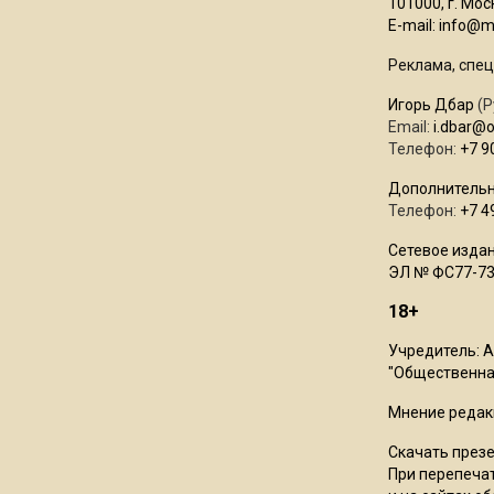
101000, г. Моск
E-mail:
info@mo
Реклама, спец
Игорь Дбар
(Р
Email:
i.dbar@
Телефон:
+7 9
Дополнительн
Телефон:
+7 4
Сетевое издан
ЭЛ № ФС77-73
18+
Учредитель: 
"Общественная
Мнение редак
Скачать през
При перепечат