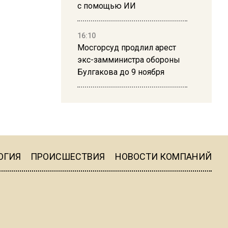
с помощью ИИ
16:10
Мосгорсуд продлил арест
экс-замминистра обороны
Булгакова до 9 ноября
13:50
Дима Билан ответил на
критику концерта в Москве
ОГИЯ
ПРОИСШЕСТВИЯ
НОВОСТИ КОМПАНИЙ
16:19
Москву и область накрыла
гроза с ливнем и ветром
16:58
В Москве 2 августа