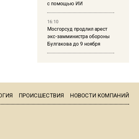
с помощью ИИ
16:10
Мосгорсуд продлил арест
экс-замминистра обороны
Булгакова до 9 ноября
13:50
Дима Билан ответил на
критику концерта в Москве
ОГИЯ
ПРОИСШЕСТВИЯ
НОВОСТИ КОМПАНИЙ
16:19
Москву и область накрыла
гроза с ливнем и ветром
16:58
В Москве 2 августа