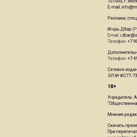
101000, г. Моск
E-mail:
info@mo
Реклама, спец
Игорь Дбар
(Р
Email:
i.dbar@
Телефон:
+7 9
Дополнительн
Телефон:
+7 4
Сетевое издан
ЭЛ № ФС77-73
18+
Учредитель: 
"Общественная
Мнение редак
Скачать през
При перепечат