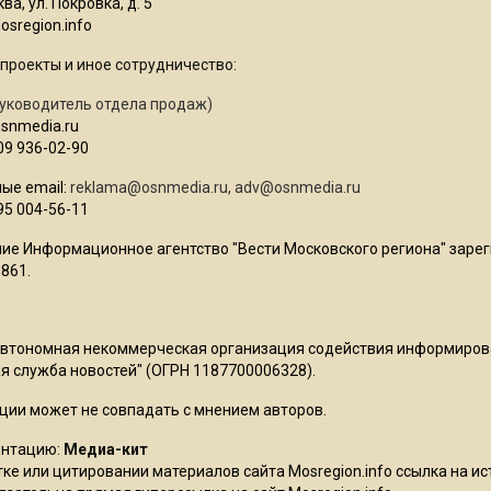
ва, ул. Покровка, д. 5
sregion.info
проекты и иное сотрудничество:
уководитель отдела продаж)
osnmedia.ru
09 936-02-90
ые email:
reklama@osnmedia.ru
,
adv@osnmedia.ru
95 004-56-11
ие Информационное агентство "Вести Московского региона" зарег
861.
Автономная некоммерческая организация содействия информиро
 служба новостей" (ОГРН 1187700006328).
ции может не совпадать с мнением авторов.
ентацию:
Медиа-кит
ке или цитировании материалов сайта Mosregion.info ссылка на и