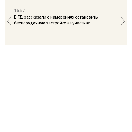
16:57
13:
В ГД рассказали о намерениях остановить
Соб
беспорядочную застройку на участках
пол