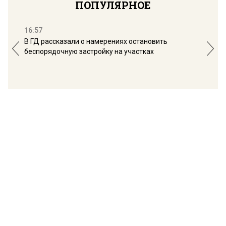
ПОПУЛЯРНОЕ
16:57
13:
В ГД рассказали о намерениях остановить
Соб
беспорядочную застройку на участках
пол