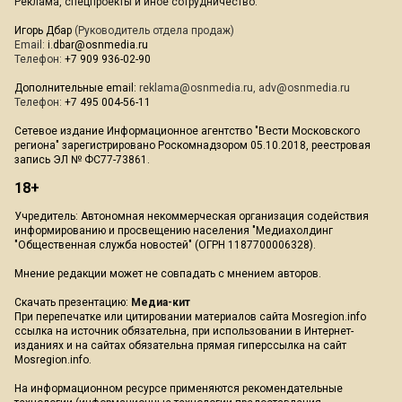
Реклама, спецпроекты и иное сотрудничество:
Игорь Дбар
(Руководитель отдела продаж)
Email:
i.dbar@osnmedia.ru
Телефон:
+7 909 936-02-90
Дополнительные email:
reklama@osnmedia.ru
,
adv@osnmedia.ru
Телефон:
+7 495 004-56-11
Сетевое издание Информационное агентство "Вести Московского
региона" зарегистрировано Роскомнадзором 05.10.2018, реестровая
запись ЭЛ № ФС77-73861.
18+
Учредитель: Автономная некоммерческая организация содействия
информированию и просвещению населения "Медиахолдинг
"Общественная служба новостей" (ОГРН 1187700006328).
Мнение редакции может не совпадать с мнением авторов.
Скачать презентацию:
Медиа-кит
При перепечатке или цитировании материалов сайта Mosregion.info
ссылка на источник обязательна, при использовании в Интернет-
изданиях и на сайтах обязательна прямая гиперссылка на сайт
Mosregion.info.
На информационном ресурсе применяются рекомендательные