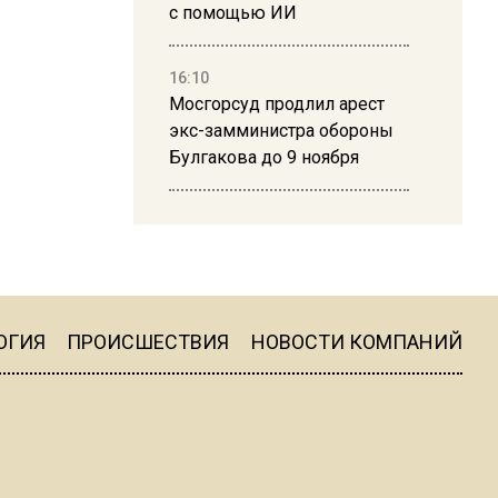
с помощью ИИ
16:10
Мосгорсуд продлил арест
экс-замминистра обороны
Булгакова до 9 ноября
13:50
Дима Билан ответил на
критику концерта в Москве
ОГИЯ
ПРОИСШЕСТВИЯ
НОВОСТИ КОМПАНИЙ
16:19
Москву и область накрыла
гроза с ливнем и ветром
16:58
В Москве 2 августа