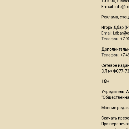
101000, г. Моск
E-mail:
info@mo
Реклама, спец
Игорь Дбар
(Р
Email:
i.dbar@
Телефон:
+7 9
Дополнительн
Телефон:
+7 4
Сетевое издан
ЭЛ № ФС77-73
18+
Учредитель: 
"Общественная
Мнение редак
Скачать през
При перепечат