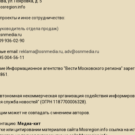
ва, ул. Покровка, д. 5
sregion.info
проекты и иное сотрудничество:
уководитель отдела продаж)
osnmedia.ru
09 936-02-90
ые email:
reklama@osnmedia.ru
,
adv@osnmedia.ru
95 004-56-11
ие Информационное агентство "Вести Московского региона" зарег
861.
Автономная некоммерческая организация содействия информиро
 служба новостей" (ОГРН 1187700006328).
ции может не совпадать с мнением авторов.
ентацию:
Медиа-кит
ке или цитировании материалов сайта Mosregion.info ссылка на и