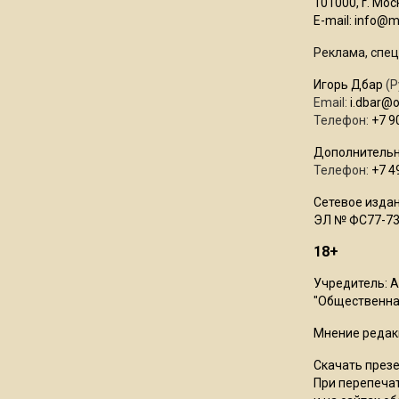
101000, г. Моск
E-mail:
info@mo
Реклама, спец
Игорь Дбар
(Р
Email:
i.dbar@
Телефон:
+7 9
Дополнительн
Телефон:
+7 4
Сетевое издан
ЭЛ № ФС77-73
18+
Учредитель: 
"Общественная
Мнение редак
Скачать през
При перепечат