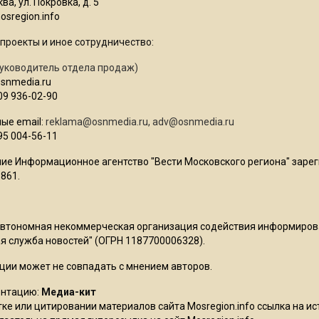
ва, ул. Покровка, д. 5
sregion.info
проекты и иное сотрудничество:
уководитель отдела продаж)
osnmedia.ru
09 936-02-90
ые email:
reklama@osnmedia.ru
,
adv@osnmedia.ru
95 004-56-11
ие Информационное агентство "Вести Московского региона" зарег
861.
Автономная некоммерческая организация содействия информиро
 служба новостей" (ОГРН 1187700006328).
ции может не совпадать с мнением авторов.
ентацию:
Медиа-кит
ке или цитировании материалов сайта Mosregion.info ссылка на и