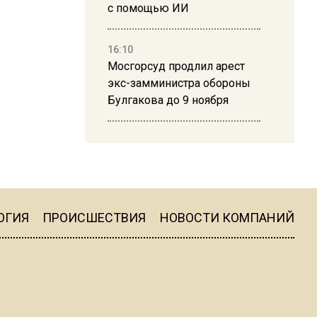
с помощью ИИ
16:10
Мосгорсуд продлил арест
экс-замминистра обороны
Булгакова до 9 ноября
13:50
Дима Билан ответил на
критику концерта в Москве
ОГИЯ
ПРОИСШЕСТВИЯ
НОВОСТИ КОМПАНИЙ
16:19
Москву и область накрыла
гроза с ливнем и ветром
16:58
В Москве 2 августа