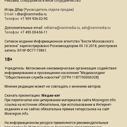
Реклама, спецпроекты и иное сотрудничество:
Игорь Дбар
(Руководитель отдела продаж)
Email:
i.dbar@osnmedia.ru
Телефон:
+7 909 936-02-90
Дополнительные email:
reklama@osnmedia.ru
,
adv@osnmedia.ru
Телефон:
+7 495 004-56-11
Сетевое издание Информационное агентство "Вести Московского
региона" зарегистрировано Роскомнадзором 05.10.2018, реестровая
запись ЭЛ № ФС77-73861.
18+
Учредитель: Автономная некоммерческая организация содействия
информированию и просвещению населения "Медиахолдинг
"Общественная служба новостей" (ОГРН 1187700006328).
Мнение редакции может не совпадать с мнением авторов.
Скачать презентацию:
Медиа-кит
При перепечатке или цитировании материалов сайта Mosregion.info
ссылка на источник обязательна, при использовании в Интернет-
изданиях и на сайтах обязательна прямая гиперссылка на сайт
Mosregion.info.
На информационном ресурсе применяются рекомендательные