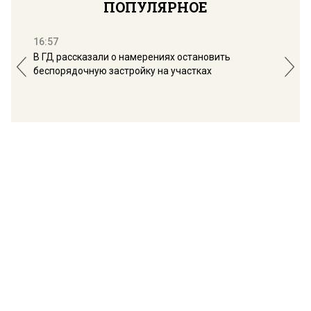
ПОПУЛЯРНОЕ
16:57
13:
В ГД рассказали о намерениях остановить
Соб
беспорядочную застройку на участках
пол