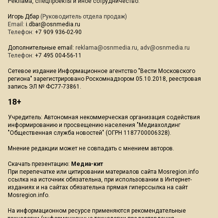
Реклама, спецпроекты и иное сотрудничество:
Игорь Дбар
(Руководитель отдела продаж)
Email:
i.dbar@osnmedia.ru
Телефон:
+7 909 936-02-90
Дополнительные email:
reklama@osnmedia.ru
,
adv@osnmedia.ru
Телефон:
+7 495 004-56-11
Сетевое издание Информационное агентство "Вести Московского
региона" зарегистрировано Роскомнадзором 05.10.2018, реестровая
запись ЭЛ № ФС77-73861.
18+
Учредитель: Автономная некоммерческая организация содействия
информированию и просвещению населения "Медиахолдинг
"Общественная служба новостей" (ОГРН 1187700006328).
Мнение редакции может не совпадать с мнением авторов.
Скачать презентацию:
Медиа-кит
При перепечатке или цитировании материалов сайта Mosregion.info
ссылка на источник обязательна, при использовании в Интернет-
изданиях и на сайтах обязательна прямая гиперссылка на сайт
Mosregion.info.
На информационном ресурсе применяются рекомендательные