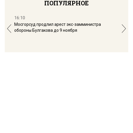
ПОПУЛЯРНОЕ
16:10
13:
Мосгорсуд продлил арест экс-замминистра
Дим
обороны Булгакова до 9 ноября