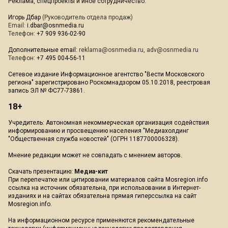
Реклама, спецпроекты и иное сотрудничество:
Игорь Дбар
(Руководитель отдела продаж)
Email:
i.dbar@osnmedia.ru
Телефон:
+7 909 936-02-90
Дополнительные email:
reklama@osnmedia.ru
,
adv@osnmedia.ru
Телефон:
+7 495 004-56-11
Сетевое издание Информационное агентство "Вести Московского
региона" зарегистрировано Роскомнадзором 05.10.2018, реестровая
запись ЭЛ № ФС77-73861.
18+
Учредитель: Автономная некоммерческая организация содействия
информированию и просвещению населения "Медиахолдинг
"Общественная служба новостей" (ОГРН 1187700006328).
Мнение редакции может не совпадать с мнением авторов.
Скачать презентацию:
Медиа-кит
При перепечатке или цитировании материалов сайта Mosregion.info
ссылка на источник обязательна, при использовании в Интернет-
изданиях и на сайтах обязательна прямая гиперссылка на сайт
Mosregion.info.
На информационном ресурсе применяются рекомендательные