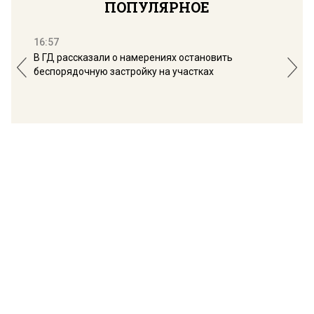
ПОПУЛЯРНОЕ
16:57
13:
В ГД рассказали о намерениях остановить
Соб
беспорядочную застройку на участках
пол