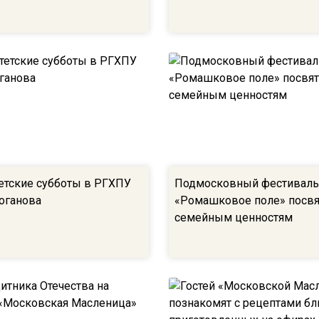
етские субботы в РГХПУ
Подмосковный фестивал
роганова
«Ромашковое поле» посв
семейным ценностям