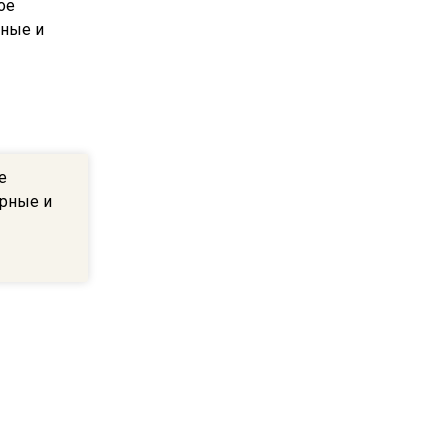
16:13
В Подмосковье с 3 августа
повысят тарифы на платные
парковки
14:34
Из-за ливня и грозы в
е
Москве могут отменить
арные и
рейсы
ы
14:48
В ОП предложили ввести
допвыплату для россиян
после 70 лет
17:17
Синоптик предупредила о
снеге в Норильске и Якутии