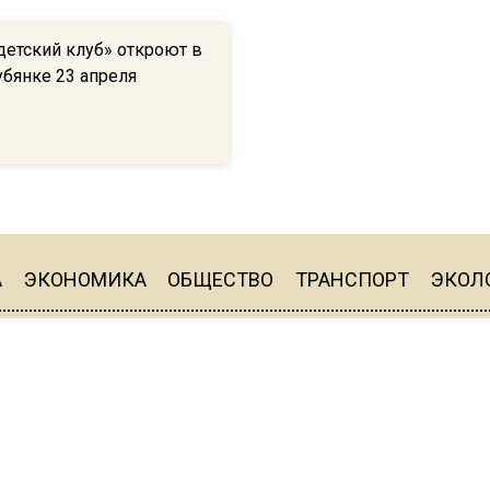
детский клуб» откроют в
бянке 23 апреля
А
ЭКОНОМИКА
ОБЩЕСТВО
ТРАНСПОРТ
ЭКОЛ
тор: Чечушкин Иван Олегович.
ции: +7 495 795-53-05
ва, ул. Покровка, д. 5
sregion.info