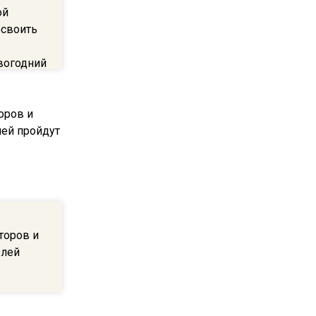
ой
22:07
освоить
Резкое похолодание с
грозами придет в
вогодний
Подмосковье 21 июля
18:05
Юрист Машаров объяснил,
как МРОТ влияет на
будущие пенсии
17:12
МЧС предупредило об
торов и
опасности купания при
елей
перепаде температуры в 10
градусов