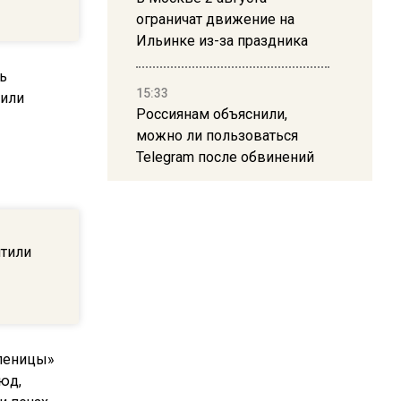
ограничат движение на
Ильинке из-за праздника
15:33
Россиянам объяснили,
можно ли пользоваться
Telegram после обвинений
против Дурова
ь
22:24
ятили
На Москву обрушится до 17
литров дождя на
квадратный метр
13:50
Опубликовано видео с
Коломенского хлебозавода: