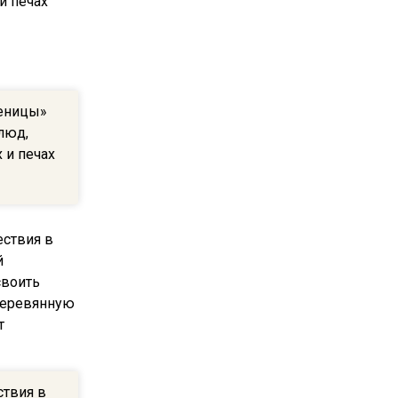
пиццы валяются на полу
16:53
Роман Терюшков назвал
причину банкротства
леницы»
«Химок»
люд,
 и печах
13:27
В Подмосковье прекратили
гражданство 88 человек и
аннулировали 2600 ВНЖ
20:56
Сотрудники хлебозавода в
Балашихе массово
увольняются из-за жары в
цехах
ствия в