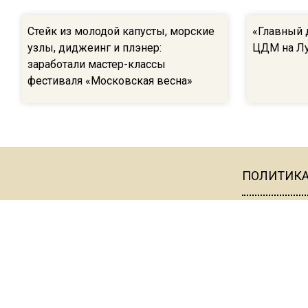
Стейк из молодой капусты, морские
«Главный 
узлы, диджеинг и плэнер:
ЦДМ на Лу
заработали мастер-классы
фестиваля «Московская весна»
ПОЛИТИК
Главный редак
Телефон редак
101000, г. Моск
E-mail:
info@mo