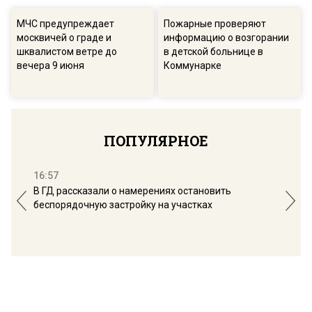
МЧС предупреждает
Пожарные проверяют
москвичей о граде и
информацию о возгорании
шквалистом ветре до
в детской больнице в
вечера 9 июня
Коммунарке
ПОПУЛЯРНОЕ
16:57
13:
В ГД рассказали о намерениях остановить
Соб
беспорядочную застройку на участках
пол