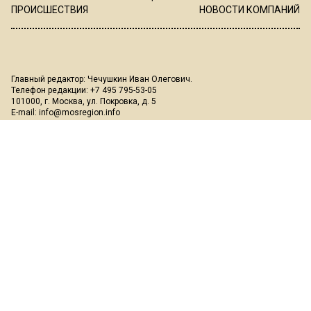
ПРОИСШЕСТВИЯ
НОВОСТИ КОМПАНИЙ
Главный редактор: Чечушкин Иван Олегович.
Телефон редакции: +7 495 795-53-05
101000, г. Москва, ул. Покровка, д. 5
E-mail:
info@mosregion.info
Реклама, спецпроекты и иное сотрудничество:
Игорь Дбар
(Руководитель отдела продаж)
Email:
i.dbar@osnmedia.ru
Телефон:
+7 909 936-02-90
Дополнительные email:
reklama@osnmedia.ru
,
adv@osnmedia.ru
Телефон:
+7 495 004-56-11
Сетевое издание Информационное агентство "Вести Московского
региона" зарегистрировано Роскомнадзором 05.10.2018, реестровая
запись ЭЛ № ФС77-73861.
18+
Учредитель: Автономная некоммерческая организация содействия