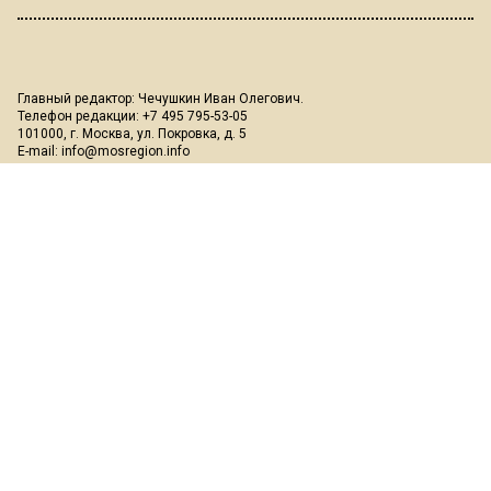
Главный редактор: Чечушкин Иван Олегович.
Телефон редакции: +7 495 795-53-05
101000, г. Москва, ул. Покровка, д. 5
E-mail:
info@mosregion.info
Реклама, спецпроекты и иное сотрудничество:
Игорь Дбар
(Руководитель отдела продаж)
Email:
i.dbar@osnmedia.ru
Телефон:
+7 909 936-02-90
Дополнительные email:
reklama@osnmedia.ru
,
adv@osnmedia.ru
Телефон:
+7 495 004-56-11
Сетевое издание Информационное агентство "Вести Московского
региона" зарегистрировано Роскомнадзором 05.10.2018, реестровая
запись ЭЛ № ФС77-73861.
18+
Учредитель: Автономная некоммерческая организация содействия
информированию и просвещению населения "Медиахолдинг
"Общественная служба новостей" (ОГРН 1187700006328).