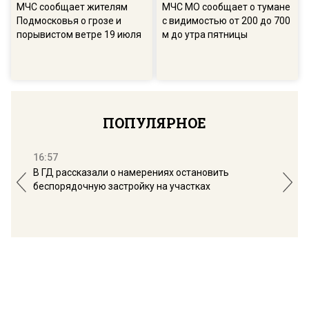
МЧС сообщает жителям
МЧС МО сообщает о тумане
Подмосковья о грозе и
с видимостью от 200 до 700
порывистом ветре 19 июля
м до утра пятницы
ПОПУЛЯРНОЕ
16:57
13:
В ГД рассказали о намерениях остановить
Соб
беспорядочную застройку на участках
пол