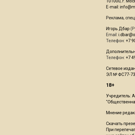
101000, г. Моск
E-mail:
info@mo
Реклама, спец
Игорь Дбар
(Р
Email:
i.dbar@
Телефон:
+7 9
Дополнительн
Телефон:
+7 4
Сетевое издан
ЭЛ № ФС77-73
18+
Учредитель: 
"Общественная
Мнение редак
Скачать през
При перепечат