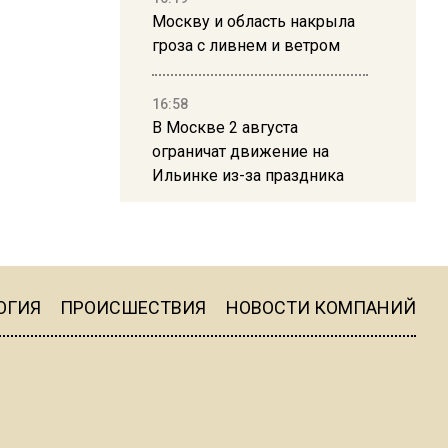
Москву и область накрыла
гроза с ливнем и ветром
16:58
В Москве 2 августа
ограничат движение на
Ильинке из-за праздника
15:33
Россиянам объяснили,
можно ли пользоваться
Telegram после обвинений
ОГИЯ
ПРОИСШЕСТВИЯ
НОВОСТИ КОМПАНИЙ
против Дурова
22:24
На Москву обрушится до 17
литров дождя на