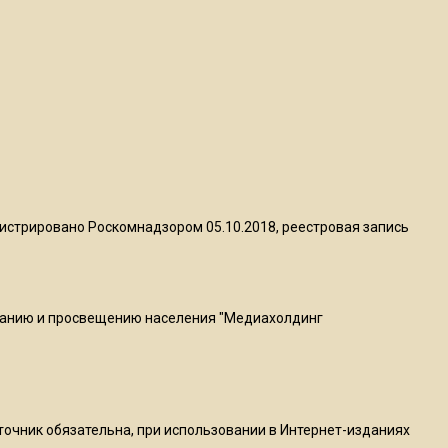
квадратный метр
13:50
Опубликовано видео с
Коломенского хлебозавода:
пиццы валяются на полу
16:53
Роман Терюшков назвал
истрировано Роскомнадзором 05.10.2018, реестровая запись
причину банкротства
«Химок»
ванию и просвещению населения "Медиахолдинг
13:27
В Подмосковье прекратили
гражданство 88 человек и
аннулировали 2600 ВНЖ
сточник обязательна, при использовании в Интернет-изданиях