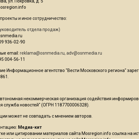
ва, ул. Покровка, д. 5
sregion.info
проекты и иное сотрудничество:
уководитель отдела продаж)
osnmedia.ru
09 936-02-90
ые email:
reklama@osnmedia.ru
,
adv@osnmedia.ru
95 004-56-11
ие Информационное агентство "Вести Московского региона" зарег
861.
Автономная некоммерческая организация содействия информиро
 служба новостей" (ОГРН 1187700006328).
ции может не совпадать с мнением авторов.
ентацию:
Медиа-кит
ке или цитировании материалов сайта Mosregion.info ссылка на и