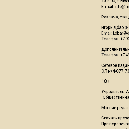
101000, г. Моск
E-mail:
info@mo
Реклама, спец
Игорь Дбар
(Р
Email:
i.dbar@
Телефон:
+7 9
Дополнительн
Телефон:
+7 4
Сетевое издан
ЭЛ № ФС77-73
18+
Учредитель: 
"Общественная
Мнение редак
Скачать през
При перепечат