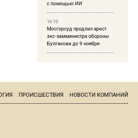
с помощью ИИ
16:10
Мосгорсуд продлил арест
экс-замминистра обороны
Булгакова до 9 ноября
13:50
Дима Билан ответил на
критику концерта в Москве
ОГИЯ
ПРОИСШЕСТВИЯ
НОВОСТИ КОМПАНИЙ
16:19
Москву и область накрыла
гроза с ливнем и ветром
16:58
В Москве 2 августа