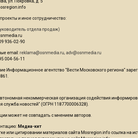
ва, ул. Покровка, д. 5
sregion.info
проекты и иное сотрудничество:
уководитель отдела продаж)
osnmedia.ru
09 936-02-90
ые email:
reklama@osnmedia.ru
,
adv@osnmedia.ru
95 004-56-11
ие Информационное агентство "Вести Московского региона" зарег
861.
Автономная некоммерческая организация содействия информиро
 служба новостей" (ОГРН 1187700006328).
ции может не совпадать с мнением авторов.
ентацию:
Медиа-кит
ке или цитировании материалов сайта Mosregion.info ссылка на и