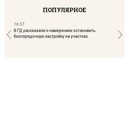
ПОПУЛЯРНОЕ
16:57
13:
В ГД рассказали о намерениях остановить
Соб
беспорядочную застройку на участках
пол