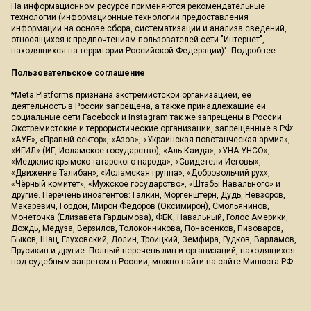
На информационном ресурсе применяются рекомендательные
технологии (информационные технологии предоставления
информации на основе сбора, систематизации и анализа сведений,
относящихся к предпочтениям пользователей сети "Интернет",
находящихся на территории Российской Федерации)".
Подробнее
.
Пользовательское соглашение
*Meta Platforms признана экстремистской организацией, её
деятельность в России запрещена, а также принадлежащие ей
социальные сети Facebook и Instagram так же запрещены в России.
Экстремистские и террористические организации, запрещенные в РФ:
«АУЕ», «Правый сектор», «Азов», «Украинская повстанческая армия»,
«ИГИЛ» (ИГ, Исламское государство), «Аль-Каида», «УНА-УНСО»,
«Меджлис крымско-татарского народа», «Свидетели Иеговы»,
«Движение Талибан», «Исламская группа», «Добровольчий рух»,
«Чёрный комитет», «Мужское государство», «Штабы Навального» и
другие. Перечень иноагентов: Галкин, Моргенштерн, Дудь, Невзоров,
Макаревич, Гордон, Мирон Фёдоров (Оксимирон), Смольянинов,
Монеточка (Елизавета Гардымова), ФБК, Навальный, Голос Америки,
Дождь, Медуза, Верзилов, Толоконникова, Понасенков, Пивоваров,
Быков, Шац, Глуховский, Долин, Троицкий, Земфира, Гудков, Варламов,
Прусикин и другие. Полный перечень лиц и организаций, находящихся
под судебным запретом в России, можно найти на сайте Минюста РФ.