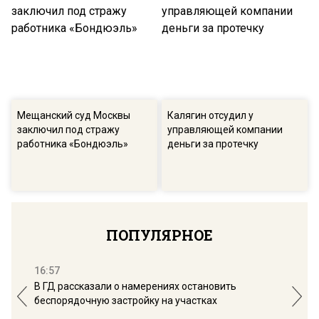
Мещанский суд Москвы
Калягин отсудил у
заключил под стражу
управляющей компании
работника «Бондюэль»
деньги за протечку
ПОПУЛЯРНОЕ
16:57
13:
В ГД рассказали о намерениях остановить
Соб
беспорядочную застройку на участках
пол