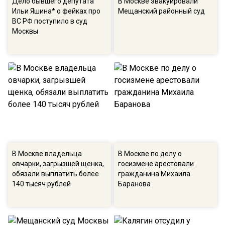
Дело бывшего депутата
В Москве эвакуировали
Ильи Яшина* о фейках про
Мещанский районный суд
ВС РФ поступило в суд
Москвы
В Москве владельца
В Москве по делу о
овчарки, загрызшей щенка,
госизмене арестовали
обязали выплатить более
гражданина Михаила
140 тысяч рублей
Баранова