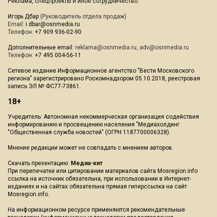
Реклама, спецпроекты и иное сотрудничество:
Игорь Дбар
(Руководитель отдела продаж)
Email:
i.dbar@osnmedia.ru
Телефон:
+7 909 936-02-90
Дополнительные email:
reklama@osnmedia.ru
,
adv@osnmedia.ru
Телефон:
+7 495 004-56-11
Сетевое издание Информационное агентство "Вести Московского
региона" зарегистрировано Роскомнадзором 05.10.2018, реестровая
запись ЭЛ № ФС77-73861.
18+
Учредитель: Автономная некоммерческая организация содействия
информированию и просвещению населения "Медиахолдинг
"Общественная служба новостей" (ОГРН 1187700006328).
Мнение редакции может не совпадать с мнением авторов.
Скачать презентацию:
Медиа-кит
При перепечатке или цитировании материалов сайта Mosregion.info
ссылка на источник обязательна, при использовании в Интернет-
изданиях и на сайтах обязательна прямая гиперссылка на сайт
Mosregion.info.
На информационном ресурсе применяются рекомендательные