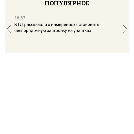
ПОПУЛЯРНОЕ
16:57
13:
В ГД рассказали о намерениях остановить
Соб
беспорядочную застройку на участках
пол