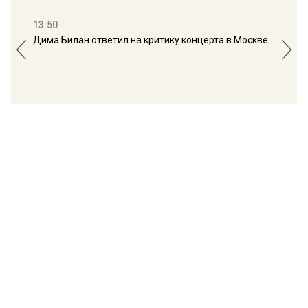
13:50
16:
Дима Билан ответил на критику концерта в Москве
Мос