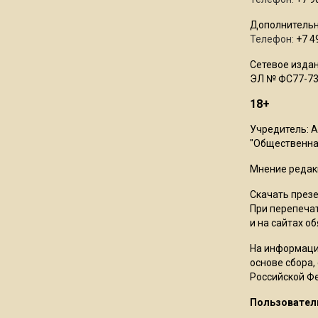
Дополнительн
Телефон:
+7 4
Сетевое издан
ЭЛ № ФС77-73
18+
Учредитель: 
"Общественная
Мнение редак
Скачать през
При перепечат
и на сайтах о
На информаци
основе сбора,
Российской Ф
Пользовател