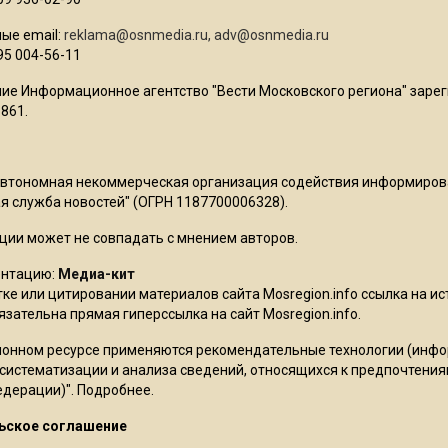
ые email:
reklama@osnmedia.ru
,
adv@osnmedia.ru
95 004-56-11
ие Информационное агентство "Вести Московского региона" зарег
861.
Автономная некоммерческая организация содействия информиро
 служба новостей" (ОГРН 1187700006328).
ции может не совпадать с мнением авторов.
ентацию:
Медиа-кит
ке или цитировании материалов сайта Mosregion.info ссылка на и
бязательна прямая гиперссылка на сайт Mosregion.info.
онном ресурсе применяются рекомендательные технологии (инф
 систематизации и анализа сведений, относящихся к предпочтения
едерации)".
Подробнее
.
ьское соглашение