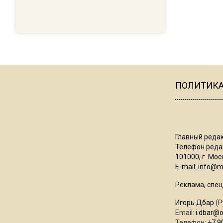
ПОЛИТИК
Главный редак
Телефон редак
101000, г. Моск
E-mail:
info@mo
Реклама, спец
Игорь Дбар
(Р
Email:
i.dbar@
Телефон:
+7 9