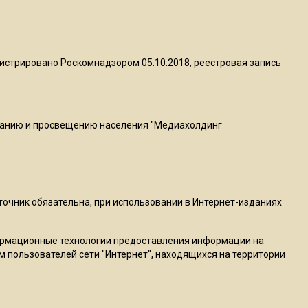
МЧС предупредило об
опасности купания при
перепаде температуры в 10
градусов
истрировано Роскомнадзором 05.10.2018, реестровая запись
16:13
В Подмосковье с 3 августа
повысят тарифы на платные
ванию и просвещению населения "Медиахолдинг
парковки
14:34
Из-за ливня и грозы в
сточник обязательна, при использовании в Интернет-изданиях
Москве могут отменить
рейсы
ормационные технологии предоставления информации на
м пользователей сети "Интернет", находящихся на территории
14:48
В ОП предложили ввести
допвыплату для россиян