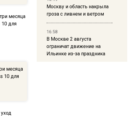
Москву и область накрыла
гроза с ливнем и ветром
16:58
В Москве 2 августа
ограничат движение на
Ильинке из-за праздника
три месяца
15:33
s 10 для
Россиянам объяснили,
можно ли пользоваться
Telegram после обвинений
против Дурова
22:24
На Москву обрушится до 17
литров дождя на