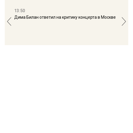
13:50
16:
Дима Билан ответил на критику концерта в Москве
Мос