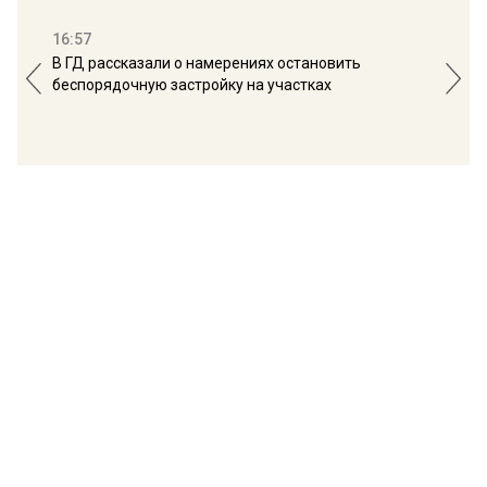
16:57
13:
В ГД рассказали о намерениях остановить
Соб
беспорядочную застройку на участках
пол