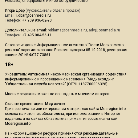
Реклама, спецпроекты и иное сотрудничество:
Игорь Дбар
(Руководитель отдела продаж)
Email:
i.dbar@osnmedia.ru
Телефон:
+7 909 936-02-90
Дополнительные email:
reklama@osnmedia.ru
,
adv@osnmedia.ru
Телефон:
+7 495 004-56-11
Сетевое издание Информационное агентство "Вести Московского
региона" зарегистрировано Роскомнадзором 05.10.2018, реестровая
запись ЭЛ № ФС77-73861.
18+
Учредитель: Автономная некоммерческая организация содействия
информированию и просвещению населения "Медиахолдинг
"Общественная служба новостей" (ОГРН 1187700006328).
Мнение редакции может не совпадать с мнением авторов.
Скачать презентацию:
Медиа-кит
При перепечатке или цитировании материалов сайта Mosregion.info
ссылка на источник обязательна, при использовании в Интернет-
изданиях и на сайтах обязательна прямая гиперссылка на сайт
Mosregion.info.
На информационном ресурсе применяются рекомендательные