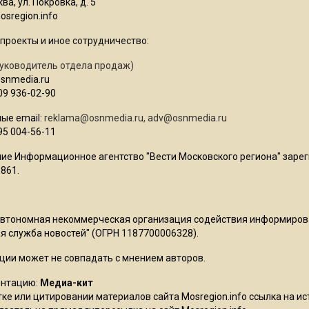
ва, ул. Покровка, д. 5
sregion.info
проекты и иное сотрудничество:
уководитель отдела продаж)
osnmedia.ru
09 936-02-90
ые email:
reklama@osnmedia.ru
,
adv@osnmedia.ru
95 004-56-11
ие Информационное агентство "Вести Московского региона" зарег
861.
Автономная некоммерческая организация содействия информиро
 служба новостей" (ОГРН 1187700006328).
ции может не совпадать с мнением авторов.
ентацию:
Медиа-кит
ке или цитировании материалов сайта Mosregion.info ссылка на и