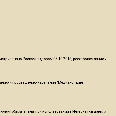
Telegram после обвинений
против Дурова
22:24
На Москву обрушится до 17
литров дождя на
квадратный метр
13:50
истрировано Роскомнадзором 05.10.2018, реестровая запись
Опубликовано видео с
Коломенского хлебозавода:
пиццы валяются на полу
ванию и просвещению населения "Медиахолдинг
16:53
Роман Терюшков назвал
причину банкротства
«Химок»
сточник обязательна, при использовании в Интернет-изданиях