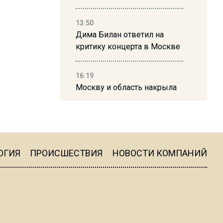
13:50
Дима Билан ответил на
критику концерта в Москве
16:19
Москву и область накрыла
гроза с ливнем и ветром
16:58
В Москве 2 августа
ограничат движение на
ОГИЯ
ПРОИСШЕСТВИЯ
НОВОСТИ КОМПАНИЙ
Ильинке из-за праздника
15:33
Россиянам объяснили,
можно ли пользоваться