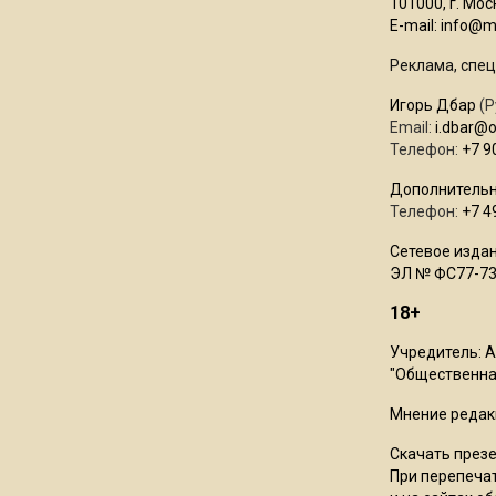
101000, г. Моск
E-mail:
info@mo
Реклама, спец
Игорь Дбар
(Р
Email:
i.dbar@
Телефон:
+7 9
Дополнительн
Телефон:
+7 4
Сетевое издан
ЭЛ № ФС77-73
18+
Учредитель: 
"Общественная
Мнение редак
Скачать през
При перепечат