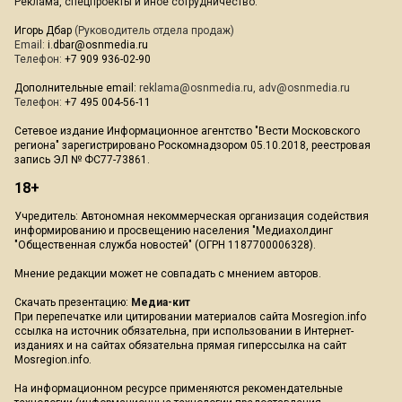
Реклама, спецпроекты и иное сотрудничество:
Игорь Дбар
(Руководитель отдела продаж)
Email:
i.dbar@osnmedia.ru
Телефон:
+7 909 936-02-90
Дополнительные email:
reklama@osnmedia.ru
,
adv@osnmedia.ru
Телефон:
+7 495 004-56-11
Сетевое издание Информационное агентство "Вести Московского
региона" зарегистрировано Роскомнадзором 05.10.2018, реестровая
запись ЭЛ № ФС77-73861.
18+
Учредитель: Автономная некоммерческая организация содействия
информированию и просвещению населения "Медиахолдинг
"Общественная служба новостей" (ОГРН 1187700006328).
Мнение редакции может не совпадать с мнением авторов.
Скачать презентацию:
Медиа-кит
При перепечатке или цитировании материалов сайта Mosregion.info
ссылка на источник обязательна, при использовании в Интернет-
изданиях и на сайтах обязательна прямая гиперссылка на сайт
Mosregion.info.
На информационном ресурсе применяются рекомендательные