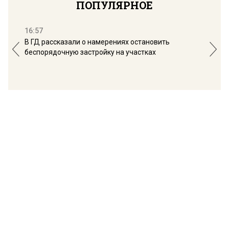
ПОПУЛЯРНОЕ
16:57
13:
В ГД рассказали о намерениях остановить
Соб
беспорядочную застройку на участках
пол