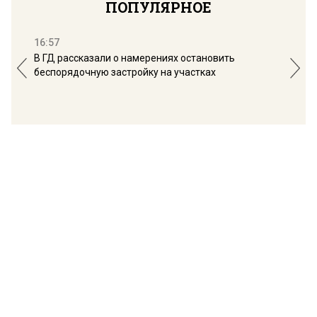
ПОПУЛЯРНОЕ
16:57
13:
В ГД рассказали о намерениях остановить
Соб
беспорядочную застройку на участках
пол