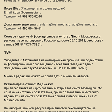
Реклама, спецпроекты и иное сотрудничество:
Игорь Дбар
(Руководитель отдела продаж)
Email:
i.dbar@osnmedia.ru
Телефон:
+7 909 936-02-90
Дополнительные email:
reklama@osnmedia.ru
,
adv@osnmedia.ru
Телефон:
+7 495 004-56-11
Сетевое издание Информационное агентство "Вести Московского
региона" зарегистрировано Роскомнадзором 05.10.2018, реестровая
запись ЭЛ № ФС77-73861.
18+
Учредитель: Автономная некоммерческая организация содействия
информированию и просвещению населения "Медиахолдинг
"Общественная служба новостей" (ОГРН 1187700006328).
Мнение редакции может не совпадать с мнением авторов.
Скачать презентацию:
Медиа-кит
При перепечатке или цитировании материалов сайта Mosregion.info
ссылка на источник обязательна, при использовании в Интернет-
изданиях и на сайтах обязательна прямая гиперссылка на сайт
Mosregion.info.
На информационном ресурсе применяются рекомендательные