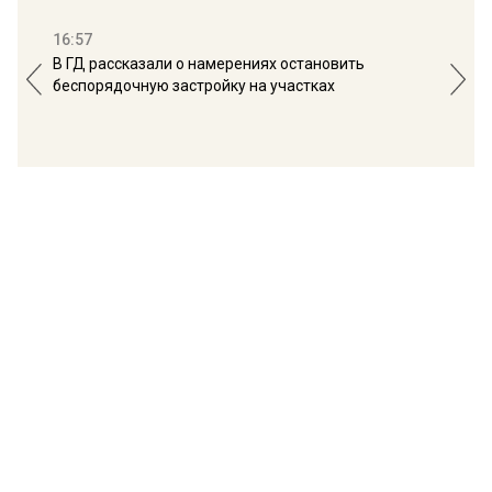
16:57
13:
В ГД рассказали о намерениях остановить
Соб
беспорядочную застройку на участках
пол