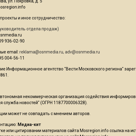
ва, ул. Покровка, д. 5
sregion.info
проекты и иное сотрудничество:
уководитель отдела продаж)
osnmedia.ru
09 936-02-90
ые email:
reklama@osnmedia.ru
,
adv@osnmedia.ru
95 004-56-11
ие Информационное агентство "Вести Московского региона" зарег
861.
Автономная некоммерческая организация содействия информиро
 служба новостей" (ОГРН 1187700006328).
ции может не совпадать с мнением авторов.
ентацию:
Медиа-кит
ке или цитировании материалов сайта Mosregion.info ссылка на и