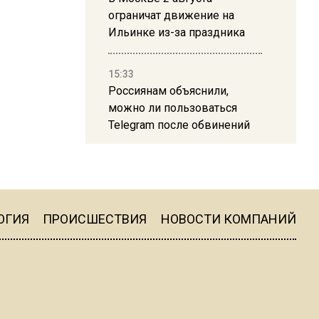
ограничат движение на
Ильинке из-за праздника
15:33
Россиянам объяснили,
можно ли пользоваться
Telegram после обвинений
против Дурова
22:24
На Москву обрушится до 17
литров дождя на
ОГИЯ
ПРОИСШЕСТВИЯ
НОВОСТИ КОМПАНИЙ
квадратный метр
13:50
Опубликовано видео с
Коломенского хлебозавода: