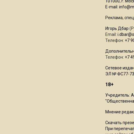
101000, г. Моск
E-mail:
info@mo
Реклама, спец
Игорь Дбар
(Р
Email:
i.dbar@
Телефон:
+7 9
Дополнительн
Телефон:
+7 4
Сетевое издан
ЭЛ № ФС77-73
18+
Учредитель: 
"Общественная
Мнение редак
Скачать през
При перепечат