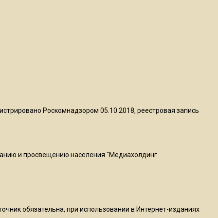
пиццы валяются на полу
16:53
Роман Терюшков назвал
причину банкротства
«Химок»
13:27
В Подмосковье прекратили
истрировано Роскомнадзором 05.10.2018, реестровая запись
гражданство 88 человек и
аннулировали 2600 ВНЖ
ванию и просвещению населения "Медиахолдинг
20:56
Сотрудники хлебозавода в
Балашихе массово
увольняются из-за жары в
цехах
сточник обязательна, при использовании в Интернет-изданиях