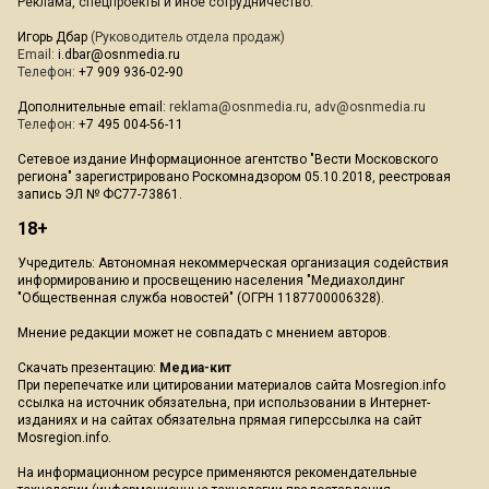
Реклама, спецпроекты и иное сотрудничество:
Игорь Дбар
(Руководитель отдела продаж)
Email:
i.dbar@osnmedia.ru
Телефон:
+7 909 936-02-90
Дополнительные email:
reklama@osnmedia.ru
,
adv@osnmedia.ru
Телефон:
+7 495 004-56-11
Сетевое издание Информационное агентство "Вести Московского
региона" зарегистрировано Роскомнадзором 05.10.2018, реестровая
запись ЭЛ № ФС77-73861.
18+
Учредитель: Автономная некоммерческая организация содействия
информированию и просвещению населения "Медиахолдинг
"Общественная служба новостей" (ОГРН 1187700006328).
Мнение редакции может не совпадать с мнением авторов.
Скачать презентацию:
Медиа-кит
При перепечатке или цитировании материалов сайта Mosregion.info
ссылка на источник обязательна, при использовании в Интернет-
изданиях и на сайтах обязательна прямая гиперссылка на сайт
Mosregion.info.
На информационном ресурсе применяются рекомендательные