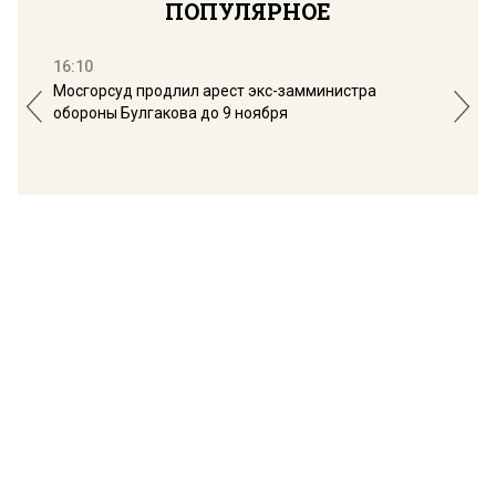
ПОПУЛЯРНОЕ
16:10
13:
Мосгорсуд продлил арест экс-замминистра
Дим
обороны Булгакова до 9 ноября