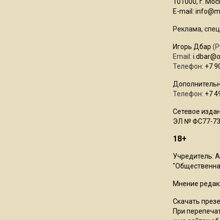
101000, г. Моск
E-mail:
info@mo
Реклама, спец
Игорь Дбар
(Р
Email:
i.dbar@
Телефон:
+7 9
Дополнительн
Телефон:
+7 4
Сетевое издан
ЭЛ № ФС77-73
18+
Учредитель: 
"Общественная
Мнение редак
Скачать през
При перепечат