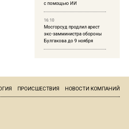
с помощью ИИ
16:10
Мосгорсуд продлил арест
экс-замминистра обороны
Булгакова до 9 ноября
13:50
Дима Билан ответил на
критику концерта в Москве
ОГИЯ
ПРОИСШЕСТВИЯ
НОВОСТИ КОМПАНИЙ
16:19
Москву и область накрыла
гроза с ливнем и ветром
16:58
В Москве 2 августа