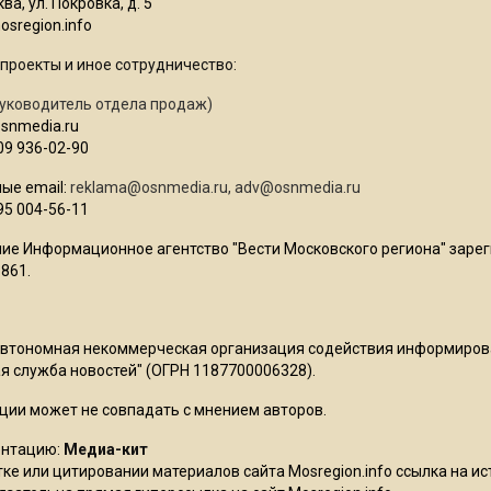
ва, ул. Покровка, д. 5
sregion.info
проекты и иное сотрудничество:
уководитель отдела продаж)
osnmedia.ru
09 936-02-90
ые email:
reklama@osnmedia.ru
,
adv@osnmedia.ru
95 004-56-11
ие Информационное агентство "Вести Московского региона" зарег
861.
Автономная некоммерческая организация содействия информиро
 служба новостей" (ОГРН 1187700006328).
ции может не совпадать с мнением авторов.
ентацию:
Медиа-кит
ке или цитировании материалов сайта Mosregion.info ссылка на и