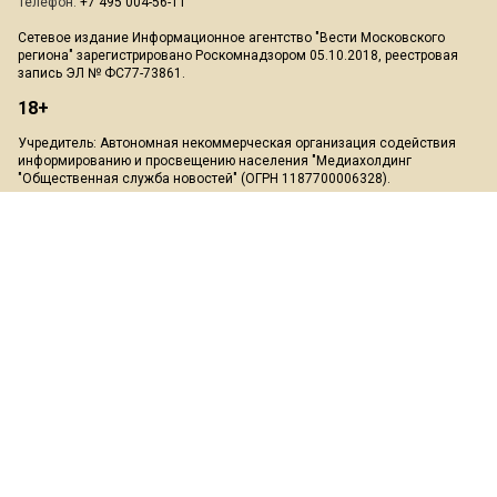
Телефон:
+7 495 004-56-11
Сетевое издание Информационное агентство "Вести Московского
региона" зарегистрировано Роскомнадзором 05.10.2018, реестровая
запись ЭЛ № ФС77-73861.
18+
Учредитель: Автономная некоммерческая организация содействия
информированию и просвещению населения "Медиахолдинг
"Общественная служба новостей" (ОГРН 1187700006328).
Мнение редакции может не совпадать с мнением авторов.
Скачать презентацию:
Медиа-кит
При перепечатке или цитировании материалов сайта Mosregion.info
ссылка на источник обязательна, при использовании в Интернет-
изданиях и на сайтах обязательна прямая гиперссылка на сайт
Mosregion.info.
На информационном ресурсе применяются рекомендательные
технологии (информационные технологии предоставления
информации на основе сбора, систематизации и анализа сведений,
относящихся к предпочтениям пользователей сети "Интернет",
находящихся на территории Российской Федерации)".
Подробнее
.
Пользовательское соглашение