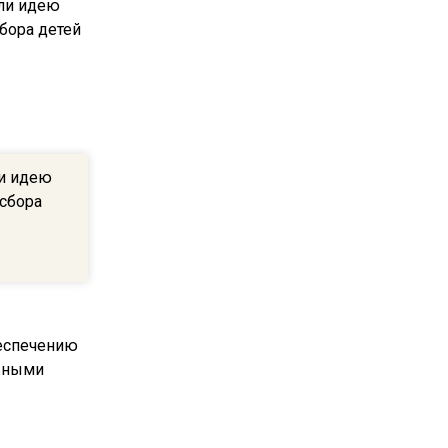
МЧС предупредило об
опасности купания при
перепаде температуры в 10
градусов
16:13
В Подмосковье с 3 августа
и идею
повысят тарифы на платные
 сбора
парковки
14:34
Из-за ливня и грозы в
Москве могут отменить
рейсы
14:48
В ОП предложили ввести
допвыплату для россиян