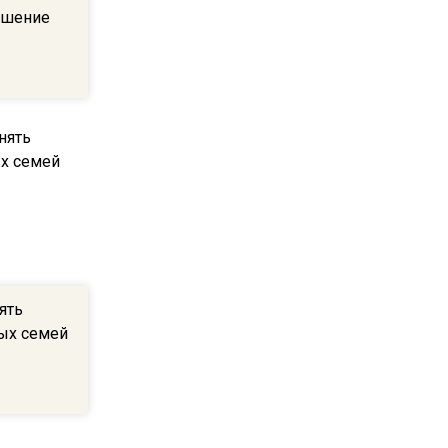
20:56
ашение
Сотрудники хлебозавода в
Балашихе массово
увольняются из-за жары в
цехах
22:07
Резкое похолодание с
грозами придет в
Подмосковье 21 июля
18:05
ять
Юрист Машаров объяснил,
ых семей
как МРОТ влияет на
будущие пенсии
17:12