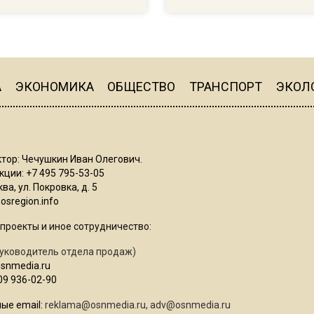
А
ЭКОНОМИКА
ОБЩЕСТВО
ТРАНСПОРТ
ЭКОЛ
тор: Чечушкин Иван Олегович.
ции: +7 495 795-53-05
ва, ул. Покровка, д. 5
sregion.info
проекты и иное сотрудничество:
уководитель отдела продаж)
osnmedia.ru
09 936-02-90
ые email:
reklama@osnmedia.ru
,
adv@osnmedia.ru