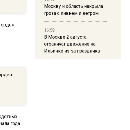
Москву и область накрыла
гроза с ливнем и ветром
16:58
В Москве 2 августа
ограничат движение на
Ильинке из-за праздника
15:33
орден
Россиянам объяснили,
можно ли пользоваться
Telegram после обвинений
против Дурова
22:24
На Москву обрушится до 17
литров дождя на