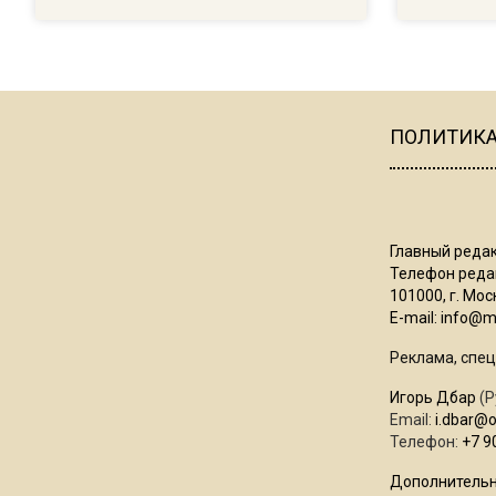
ПОЛИТИК
Главный редак
Телефон редак
101000, г. Моск
E-mail:
info@mo
Реклама, спец
Игорь Дбар
(Р
Email:
i.dbar@
Телефон:
+7 9
Дополнительн