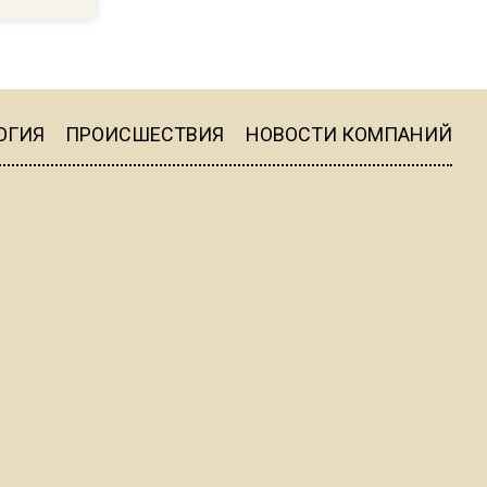
13:31
Прокуратура Подмосковья
выступила против запрета
проката электросамокатов
ОГИЯ
ПРОИСШЕСТВИЯ
НОВОСТИ КОМПАНИЙ