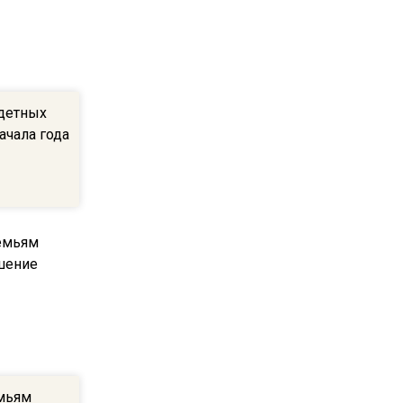
квадратный метр
13:50
Опубликовано видео с
Коломенского хлебозавода:
детных
пиццы валяются на полу
ачала года
16:53
Роман Терюшков назвал
причину банкротства
«Химок»
13:27
В Подмосковье прекратили
гражданство 88 человек и
аннулировали 2600 ВНЖ
мьям