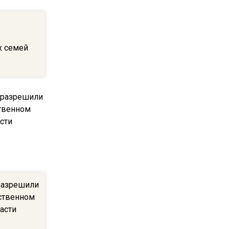
после 70 лет
17:17
х семей
Синоптик предупредила о
снеге в Норильске и Якутии
в середине лета
16:28
В Подмосковье
определились наиболее
популярные подработки для
школьников
17:22
разрешили
Родственники пациентов
ественном
смогут получать
асти
медсправки с 1 сентября