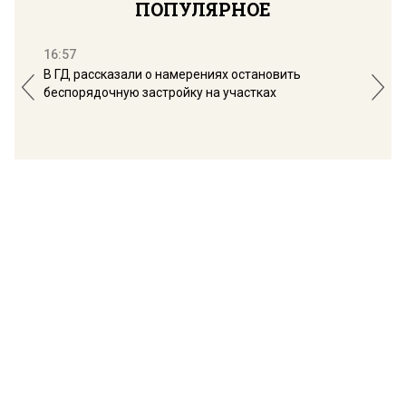
ПОПУЛЯРНОЕ
16:57
13:
В ГД рассказали о намерениях остановить
Соб
беспорядочную застройку на участках
пол