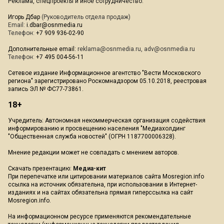
Реклама, спецпроекты и иное сотрудничество:
Игорь Дбар
(Руководитель отдела продаж)
Email:
i.dbar@osnmedia.ru
Телефон:
+7 909 936-02-90
Дополнительные email:
reklama@osnmedia.ru
,
adv@osnmedia.ru
Телефон:
+7 495 004-56-11
Сетевое издание Информационное агентство "Вести Московского
региона" зарегистрировано Роскомнадзором 05.10.2018, реестровая
запись ЭЛ № ФС77-73861.
18+
Учредитель: Автономная некоммерческая организация содействия
информированию и просвещению населения "Медиахолдинг
"Общественная служба новостей" (ОГРН 1187700006328).
Мнение редакции может не совпадать с мнением авторов.
Скачать презентацию:
Медиа-кит
При перепечатке или цитировании материалов сайта Mosregion.info
ссылка на источник обязательна, при использовании в Интернет-
изданиях и на сайтах обязательна прямая гиперссылка на сайт
Mosregion.info.
На информационном ресурсе применяются рекомендательные