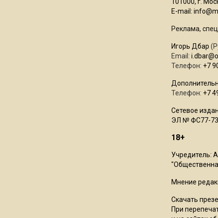
101000, г. Моск
E-mail:
info@mo
Реклама, спец
Игорь Дбар
(Р
Email:
i.dbar@
Телефон:
+7 9
Дополнительн
Телефон:
+7 4
Сетевое издан
ЭЛ № ФС77-73
18+
Учредитель: 
"Общественная
Мнение редак
Скачать през
При перепечат