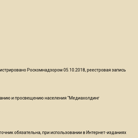
квадратный метр
13:50
Опубликовано видео с
Коломенского хлебозавода:
пиццы валяются на полу
16:53
Роман Терюшков назвал
истрировано Роскомнадзором 05.10.2018, реестровая запись
причину банкротства
«Химок»
ванию и просвещению населения "Медиахолдинг
13:27
В Подмосковье прекратили
гражданство 88 человек и
аннулировали 2600 ВНЖ
сточник обязательна, при использовании в Интернет-изданиях