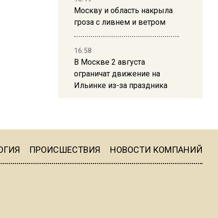
Москву и область накрыла
гроза с ливнем и ветром
16:58
В Москве 2 августа
ограничат движение на
Ильинке из-за праздника
15:33
Россиянам объяснили,
можно ли пользоваться
Telegram после обвинений
ОГИЯ
ПРОИСШЕСТВИЯ
НОВОСТИ КОМПАНИЙ
против Дурова
22:24
На Москву обрушится до 17
литров дождя на